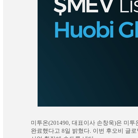
미투온(201490, 대표이사 손창욱)은 미투
완료했다고 8일 밝혔다. 이번 후오비 글로