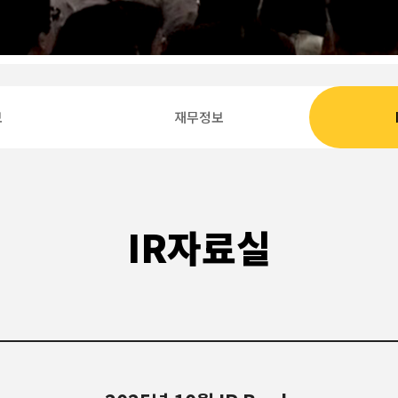
보
재무정보
IR자료실