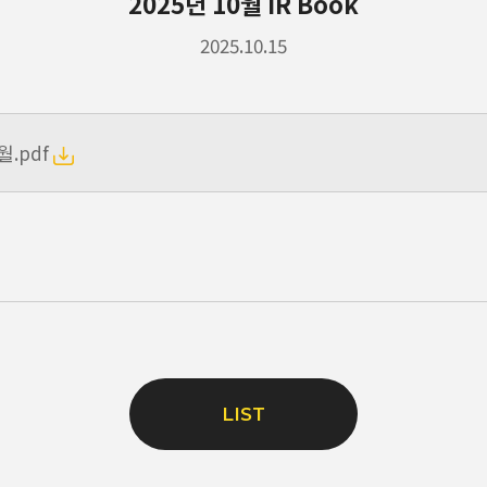
2025년 10월 IR Book
2025.10.15
0월.pdf
LIST