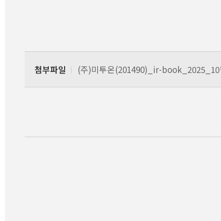
첨부파일
(주)미투온(201490)_ir-book_2025_1