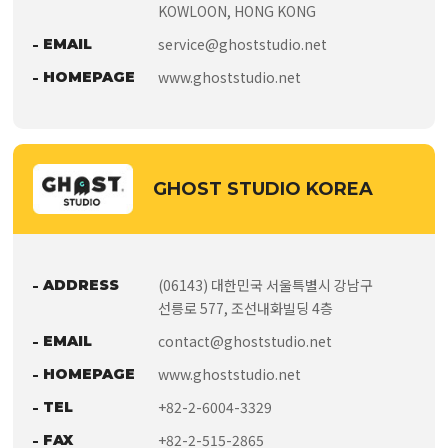
KOWLOON, HONG KONG
service@ghoststudio.net
EMAIL
www.ghoststudio.net
HOMEPAGE
GHOST STUDIO KOREA
(06143) 대한민국 서울특별시 강남구
ADDRESS
선릉로 577, 조선내화빌딩 4층
contact@ghoststudio.net
EMAIL
www.ghoststudio.net
HOMEPAGE
+82-2-6004-3329
TEL
+82-2-515-2865
FAX