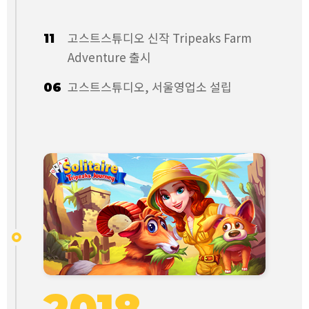
고스트스튜디오 신작 Tripeaks Farm
11
Adventure 출시
고스트스튜디오, 서울영업소 설립
06