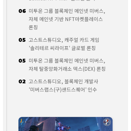
미투온 그룹 블록체인 메인넷 미버스,
06
자체 메인넷 기반 NFT마켓플레이스
론칭
고스트스튜디오, 캐주얼 카드 게임
05
'솔리테르 씨라이프' 글로벌 론칭
미투온 그룹 블록체인 메인넷 미버스,
05
자체 탈중앙화거래소 덱스(DEX) 론칭
고스트스튜디오, 블록체인 개발사
02
'미버스랩스(구)샌드스퀘어' 인수