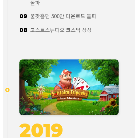
돌파
풀팟홀덤 500만 다운로드 돌파
09
고스트스튜디오 코스닥 상장
08
2019