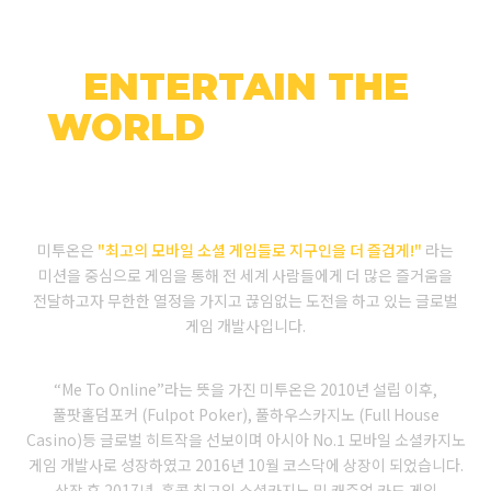
ENTERTAIN THE
WORLD
WITH BEST
SOCIAL GAMING
미투온은
"최고의 모바일 소셜 게임들로 지구인을 더 즐겁게!"
라는
미션을 중심으로 게임을 통해
전 세계 사람들에게 더 많은 즐거움을
전달하고자 무한한 열정을 가지고 끊임없는 도전을 하고 있는 글로벌
게임 개발사입니다.
“Me To Online”라는 뜻을 가진 미투온은 2010년 설립 이후,
풀팟홀덤포커 (Fulpot Poker), 풀하우스카지노 (Full House
Casino)등
글로벌 히트작을 선보이며 아시아 No.1 모바일 소셜카지노
게임 개발사로 성장하였고 2016년 10월 코스닥에 상장이 되었습니다.
상장 후 2017년, 홍콩 최고의 소셜카지노 및 캐주얼 카드 게임