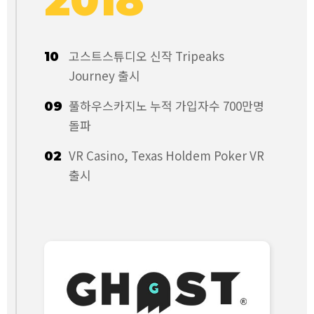
2018
고스트스튜디오 신작 Tripeaks
10
Journey 출시
풀하우스카지노 누적 가입자수 700만명
09
돌파
VR Casino, Texas Holdem Poker VR
02
출시