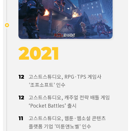
2021
고스트스튜디오, RPG·TPS 게임사
12
'조프소프트' 인수
고스트스튜디오, 캐주얼 전략 배틀 게임
12
‘Pocket Battles’ 출시
고스트스튜디오, 웹툰·웹소설 콘텐츠
11
플랫폼 기업 '미툰앤노벨' 인수