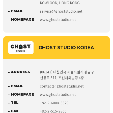
KOWLOON, HONG KONG
service@ghoststudio.net
EMAIL
www.ghoststudio.net
HOMEPAGE
GHOST STUDIO KOREA
(06143) 대한민국 서울특별시 강남구
ADDRESS
선릉로 577, 조선내화빌딩 4층
contact@ghoststudio.net
EMAIL
www.ghoststudio.net
HOMEPAGE
+82-2-6004-3329
TEL
+82-2-515-2865
FAX