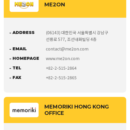
ME2ON
(06143) 대한민국 서울특별시 강남구
ADDRESS
선릉로 577, 조선내화빌딩 4층
contact@me2on.com
EMAIL
www.me2on.com
HOMEPAGE
+82-2-515-2864
TEL
+82-2-515-2865
FAX
MEMORIKI HONG KONG
OFFICE