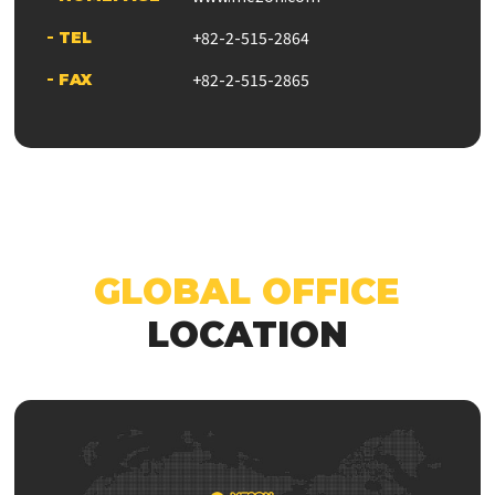
+82-2-515-2864
TEL
+82-2-515-2865
FAX
GLOBAL OFFICE
LOCATION