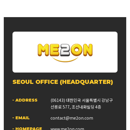
SEOUL OFFICE (HEADQUARTER)
(06143) 대한민국 서울특별시 강남구
ADDRESS
선릉로 577, 조선내화빌딩 4층
contact@me2on.com
EMAIL
www.me2on.com
HOMEPAGE