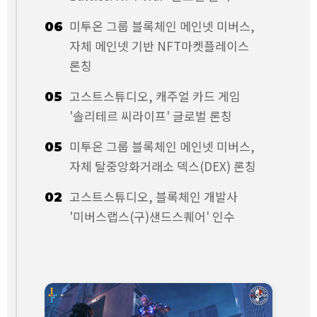
미투온 그룹 블록체인 메인넷 미버스,
06
자체 메인넷 기반 NFT마켓플레이스
론칭
고스트스튜디오, 캐주얼 카드 게임
05
'솔리테르 씨라이프' 글로벌 론칭
미투온 그룹 블록체인 메인넷 미버스,
05
자체 탈중앙화거래소 덱스(DEX) 론칭
고스트스튜디오, 블록체인 개발사
02
'미버스랩스(구)샌드스퀘어' 인수