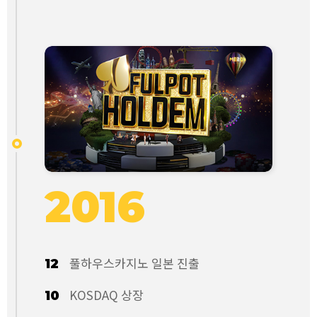
2016
풀하우스카지노 일본 진출
12
KOSDAQ 상장
10