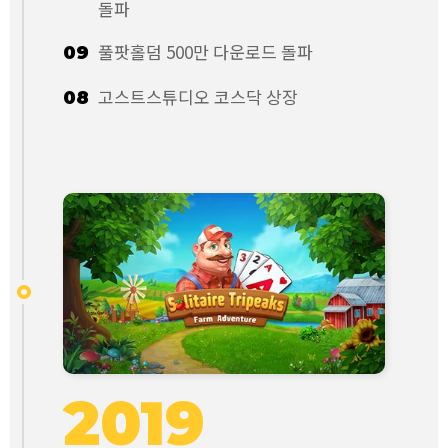
돌파
풀팟홀덤 500만 다운로드 돌파
09
고스트스튜디오 코스닥 상장
08
2019