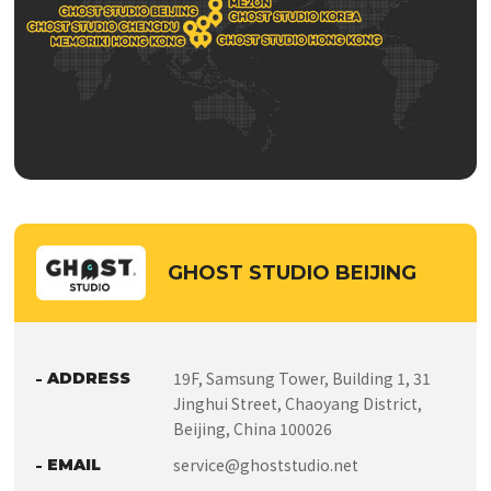
GHOST STUDIO BEIJING
19F, Samsung Tower, Building 1, 31
ADDRESS
Jinghui Street, Chaoyang District,
Beijing, China 100026
service@ghoststudio.net
EMAIL