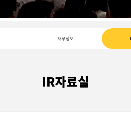
보
재무정보
IR자료실