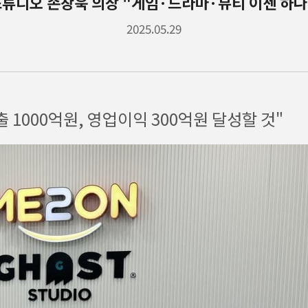
튜디오 손창욱 의장 "게임·드라마·뷰티 이젠 하나
2025.05.29
출 1000억원, 영업이익 300억원 달성할 것"