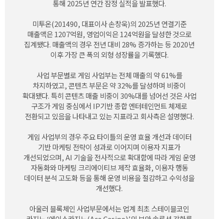
통해
2025
년 연간 잠정 실적을 발표했다
.
미투온
(201490,
대표이사 손창욱
)
의
2025
년 연결기준
매출액은
1207
억원
,
영업이익은
124
억원을 달성한 것으로
집계됐다
.
매출액의 경우 전년 대비
28%
증가하는 등
2020
년
이후 가장 큰 폭의 외형 성장률을 기록했다
.
사업 부문별로 게임 사업부는 전체 매출의 약
61%
를
차지하였고
,
콘텐츠 부문은 약
32%
를 달성하며 비중이
확대됐다
.
특히 콘텐츠 매출 비중이
30%
대를 넘어선 것은 사업
구조가 게임 중심에서
IP
기반 종합 엔터테인먼트 체제로
전환되고 있음을 나타내고 있는 지표라고 회사측은 설명했다
.
게임 사업부의 경우 주요 타이틀의 운영 효율 개선과 데이터
기반 마케팅 전략이 성과로 이어지며 이용자 지표가
개선되었으며
, AI
기술을 전사적으로 확대함에 따라 게임 운영
자동화와 마케팅 크리에이티브 제작 효율화
,
이용자 행동
데이터 분석 고도화 등을 통해 운영 비용을 절감하고 수익성을
개선했다
.
아울러 블록체인 사업부문에서는 업계 최초 스테이블코인
카지노 ‘에이스카지노
(Ace Casino)
’의 보안 솔루션 강화를