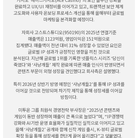
완료하고
UX/UI
재정비를 이어가고 있고
,
트랜잭션 보안 체계
고도화와 사용자 온보딩 프로세스 개선을 통해 올해부터 글로벌
마케팅을 본격화할 예정이다
.
자회사 고스트스튜디오
(950190)
의
2025
년 연결기준
매출액은
1123
억원
,
영업이익은
151
억원으로
집계됐다
.
매출액이 전년 대비
31%
성장할 수 있었던 요인은
글로벌
IP
성과가 긍정적인 영향을 끼친 것으로
분석된다
.
지난해 글로벌
1
위를 기록한 넷플릭스 시리즈 ‘당신이
죽였다’와 ‘사냥개들’ 제작 완료에 따른 매출 인식이 반영되면서
콘텐츠 부문이 외형 성장을 견인했다고 회사측은 설명했다
.
특히
2026
년 상반기 방영 예정인 ‘사냥개들
2
’를 통해
IP
성과를
이어갈 것으로 전망되며 차기작 제작을 통해 성장세를 이어갈
방침이다
.
미투온 그룹 최원석 경영전략 부사장은 “
2025
년 콘텐츠와
게임이 동반 성장하며 매출이 큰 폭으로 늘었다”며
,
“
IP
경쟁력
강화와
AI
기반 운영 효율화가 실질적인 실적으로 이어지고 있고
올해 ‘사냥개들
2
’ 공개와 함께 신작 게임 출시
, K-
뷰티 글로벌
확장 등을 통해 성장세를 한단계 끌어 올리겠다”고 덧붙였다
.