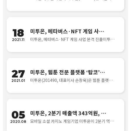
18
미투온, 메타버스·NFT 게임 사업 본격 진출
미투온, 메타버스·NFT 게임 사업 본격 진출미투온(201490)은 메타버스와 NFT(대체불가능토큰)를 결합해 블록체인 기반 게임 사업에 본격적으로 진출한다고 18일 밝혔다. 2022년을 목표로 기존 서비스 중인 메타버스 카지노를 업그레이드한 사업 모델을 공개하고, ..
2021.11
27
미투온, 웹툰 전문 플랫폼 ‘탑코’와 업무 협약 체결
미투온(201490, 대표이사 손창욱)은 웹툰 플랫폼 ‘탑툰’을 운영하는 탑코(대표이사 유정석)와 웹툰 IP를 활용한 게임 개발을 위해 전략적 협약을 체결했다고 27일 밝혔다.이번 협약으로 미투온은 탑코와 상호 유대관계를 강화하고 전략적 마케팅 제휴를 통해 미투온 ..
2021.01
05
미투온, 2분기 매출액 343억원, 영업이익 133억원…
모바일 소셜 카지노 게임기업 미투온이 2분기 역대 최대 실적을 달성했다.미투온은 잠정실적 공시를 통해 올해 2분기 연결 재무제표 기준 매출액 343억원, 영업이익 133억원, 당기순이익 91억원을 달성했다고 12일 밝혔다. 전년 동기 대비 매출액은 18.3% 늘었고,..
2020.08