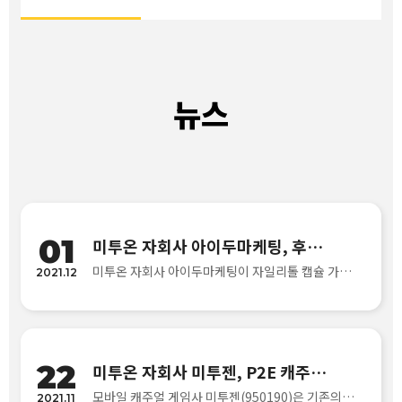
뉴스
01
미투온 자회사 아이두마케팅, 후레쉬톡톡으로 D2C 시장 진출
미투온 자회사 아이두마케팅이 자일리톨 캡슐 가글 브랜드 ‘후레쉬톡톡(FRESH TOKTOK)’을 런칭하고 자체 플랫폼을 통해 소비자와 직접 거래하는 'D2C'(Direct to Consumer) 시장 진출을 본격화한다고 1일 밝혔다.후레쉬톡톡은 캡슐을 입 안에서 터뜨려..
2021.12
22
미투온 자회사 미투젠, P2E 캐주얼 게임 내년 상반기 출시
모바일 캐주얼 게임사 미투젠(950190)은 기존의 자사 캐주얼 게임을 바탕으로 플레이투언(P2E, Play to Earn) 방식을 적용한 새로운 형식의 캐주얼 게임을 선보이겠다고 22일 밝혔다. P2E 방식의 게임은 게임을 하면서 현금성 수익을 창출할 수 있는 형..
2021.11